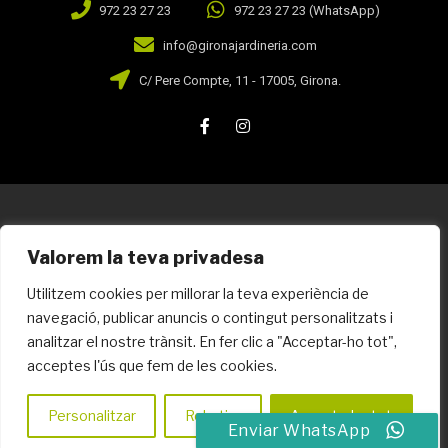
972 23 27 23
972 23 27 23 (WhatsApp)
info@gironajardineria.com
C/ Pere Compte, 11 - 17005, Girona.
Todos los derechos reservados. Prohibida la reproducción
Valorem la teva privadesa
total o parcial de la página web.
Utilitzem cookies per millorar la teva experiència de
navegació, publicar anuncis o contingut personalitzats i
Política de privacidad
Aviso legal
analitzar el nostre trànsit. En fer clic a "Acceptar-ho tot",
acceptes l'ús que fem de les cookies.
Política de cookies
Personalitzar
Rebutjar
Accepta-ho tot
Enviar WhatsApp
Agradecimientos